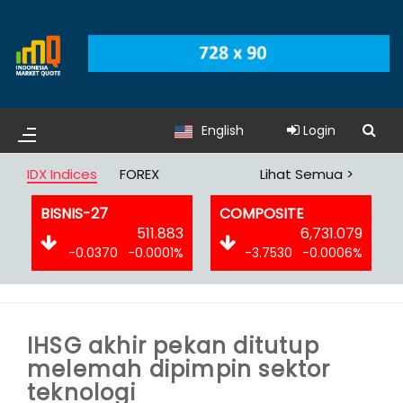
English
Login
IDX Indices
FOREX
Lihat Semua >
COMPOSITE
DBX
3
6,731.079
1,577.798
%
-3.7530
-0.0006%
-18.2040
-0.0114%
IHSG akhir pekan ditutup
melemah dipimpin sektor
teknologi