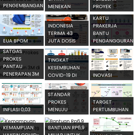
PENGEMBANGAN
MENEKAN
PROYEK
VAKSIN COVID-
PENULARAN
STRATEGIS
KARTU
19 DI INDONESIA
VIRUS CORONA
NASIONAL 2021
INDONESIA
PRAKERJA
TERIMA 43
BANTU
EUA BPOM
JUTA DOSIS
PENGANGGURAN
UNTUK VAKSIN
VAKSIN SELAMA
TERDAMPAK
SATGAS
SPUTNIK V
AGUSTUS 2021
PANDEMI
PROKES
TINGKAT
PANTAU
KESEMBUHAN
PENERAPAN 3M
COVID-19 DI
INOVASI
DI
INDONESIA
PENGELOLAAN
MASYARAKAT
TERUS MEMBAIK
LIMBAH MEDIS
STANDAR
PROKES
TARGET
INFLASI 0,03
MENUJU
PERTUMBUHAN
PERSEN PADA
TATANAN
EKONOMI 2022
AGUSTUS 2021
HIDUP BARU
INDONESIA
KEMAMPUAN
BANTUAN RP6,9