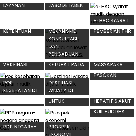
TEMUAN HASIL
JAM KERJA ASN
ATURAN BEBAS
EKSPEDISI TNI
SAAT
KARANTINA DI
AL DISETUJUI
RAMADHAN
INDONESIA
UNESCO
2022
MENJAGA
POTENSI DESA
KEAMANAN
SEBAGAI
WILAYAH
TREN KASUS
PENYANGGA
PERAIRAN
KEJAHATAN
EKONOMI
INDONESIA
SIBER 2021
PROKES
E-HAC SYARAT
PENGGUNA KRL
MUDIK DENGAN
LAYANAN
JABODETABEK
PESAWAT
PENUKARAN
SELAMA
MEKANISME
UANG TUNAI
RAMADHAN
KONSULTASI
DAN
KEBIJAKAN
PENGADUAN
KETENTUAN
PEMBERIAN THR
LEWAT POSKO
PEMBAYARAN
DAN GAJI KE-13
THR 2022
THR 2022
ASN
CARA KLAIM
STATUS