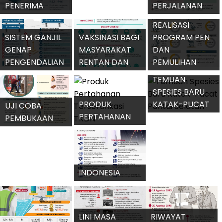
SEMESTER 1 -
PENERIMA
PERJALANAN
2021
VAKSIN COVID-
UDARA DALAM
REALISASI
19
NEGERI
SISTEM GANJIL
VAKSINASI BAGI
PROGRAM PEN
GENAP
MASYARAKAT
DAN
PENGENDALIAN
RENTAN DAN
PEMULIHAN
LALU LINTAS DKI
BELUM MEMILIKI
EKONOMI
TEMUAN
JAKARTA
NIK
NASIONAL
SPESIES BARU
PRODUK
KATAK-PUCAT
UJI COBA
PERTAHANAN
PANTAI
PEMBUKAAN
TERSERTIFIKASI
SELATAN
PUSAT
TKDN
PERBELANJAAN
INDONESIA
TANGGUH DAN
TUMBUH
LINI MASA
RIWAYAT