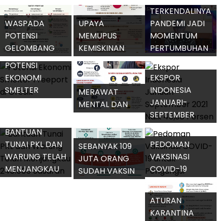
VAKSIN ZIFIVAX
TARIF PPH DAN
PRODUKTIVITAS
TERKENDALINYA
PPN BARU
UMKM
WASPADA
UPAYA
PANDEMI JADI
POTENSI
MEMUPUS
MOMENTUM
GELOMBANG
KEMISKINAN
PERTUMBUHAN
KETIGA COVID-
EKSTREM DI
EKONOMI
POTENSI
19
DESA
DOMESTIK
EKONOMI
EKSPOR
SMELTER
INDONESIA
MERAWAT
FREEPORT DI
JANUARI-
MENTAL DAN
GRESIK
SEPTEMBER
FISIK SAAT
2021 NAIK 40,38
PANDEMI
BANTUAN
PERSEN
TUNAI PKL DAN
PEDOMAN
SEBANYAK 109
WARUNG TELAH
VAKSINASI
JUTA ORANG
MENJANGKAU
COVID-19
SUDAH VAKSIN
240.000
UNTUK
COVID-19
SASARAN
PENGUNGSI
DOSIS 1
ATURAN
KARANTINA