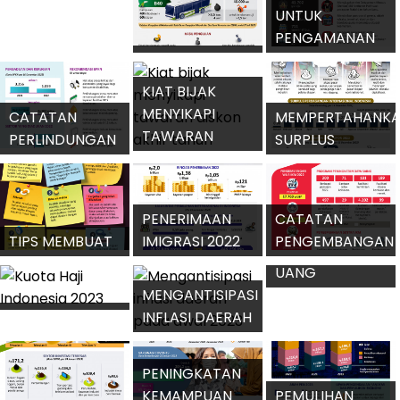
VARIAN XBB
2023-2024
DANA PANDEMI
DEKLARASI
MEMPERLUAS
PEMIMPIN G20
LAPANGAN
UNTUK SEKTOR
KERJA MELALUI
PERTEMUAN
KEAMANAN,
BASIS
BILATERAL DI
PANGAN,
KAWASAN
KTT G20
ENERGI
CARA
PENETAPAN
SOLUSI
MENDAFTAR
UPAH MINIMUM
PEMULIHAN
IMEI PONSEL
2023
EKONOMI DARI
LEWAT BEA
KOLABORASI
APEC
CUKAI
BERSAMA
MENDORONG
PROYEKSI
UNTUK
SERTIFIKASI
PERTUMBUHAN
PENANGANAN
TKDN UNTUK
EKONOMI
PERUBAHAN
KEMAJUAN
INDONESIA
IKLIM
INDUSTRI
OPERASI LILIN
UNTUK
PENGAMANAN