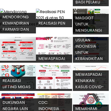
BAGI PELAKU
PERJALANAN
INTERNASIONAL
MENDORONG
MAGGOT
KEMANDIRIAN
REALISASI PEN
UNTUK
FARMASI DAN
2021 DI ATAS 50
MENGURANGI
ALKES DALAM
PERSEN
SAMPAH
USULAN
NEGERI
ORGANIK
INDONESIA
UNTUK
MEWASPADAI
KEBANGKITAN
MENGENAL
VARIAN
ASEAN HADAPI
SISTEM BI-FAST
CORONA AY.4.2
PANDEMI
MEWASPADAI
REALISASI
KENAIKAN
LIFTING MIGAS
KASUS COVID-
MAMPIR 100
TARIF TES PCR
19 DI 10
PERSEN
TURUN LAGI
PROVINSI
DUKUNGAN
CDC:
NEGARA LAIN
INDONESIA
MEMAHAMI