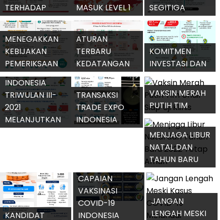
TERHADAP
MASUK LEVEL 1
SEGITIGA
PRESIDENSI G20
DAN AMAN
EPIDEMI
INDONESIA
DIKUNJUNGI
COVID-19
MENEGAKKAN
ATURAN
KEBIJAKAN
TERBARU
KOMITMEN
PEMERIKSAAN
KEDATANGAN
INVESTASI DAN
EKONOMI
COVID-19 DI
DARI LUAR
KERJASAMA
INDONESIA
INDONESIA
NEGERI
INDONESIA-UEA
VAKSIN MERAH
TRIWULAN III-
TRANSAKSI
PUTIH TIM
2021
TRADE EXPO
UNAIR SIAP UJI
MELANJUTKAN
INDONESIA
KLINIS
PERTUMBUHAN
MENCAPAI 3,99
MENJAGA LIBUR
POSITIF
MILIAR DOLAR
NATAL DAN
TAHUN BARU
2022 TETAP
CAPAIAN
AMAN
VAKSINASI
JANGAN
COVID-19
LENGAH MESKI
KANDIDAT
INDONESIA