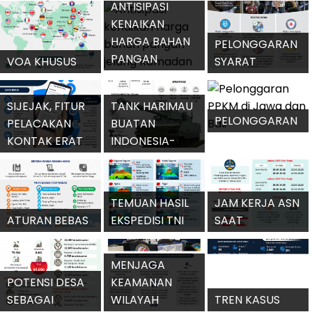
DENGAN
2023
RISIKO
SYARAT KARTU
KEMATIAN
BPJS
KESEHATAN
HUNIAN LAYAK
BAGI
MASYARAKAT
SISTEM BUBBLE
BERPENGHASILAN
RANGKAIAN
ATURAN
ANTISIPASI
RENDAH
ACARA G20
KEBIJAKAN PPS
KENAIKAN
HARGA BAHAN
PELONGGARAN
PANGAN
VOA KHUSUS
SYARAT
JELANG
WISATA BAGI 23
PERJALANAN
RAMADAN
NEGARA
DALAM NEGERI
SIJEJAK, FITUR
TANK HARIMAU
PELONGGARAN
PELACAKAN
BUATAN
PPKM DI JAWA
KONTAK ERAT
INDONESIA-
DAN BALI
DALAM
TURKI SELESAI
PEDULILINDUNGI
DIPRODUKSI