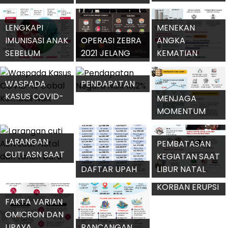
KASUS COVID-
OBAT COVID-19
LAMPAUI
19 MELANDAI
PAXLOVID
STANDAR WHO
LENGKAPI
MENEKAN
IMUNISASI ANAK
OPERASI ZEBRA
ANGKA
SEBELUM
2021 JELANG
KEMATIAN
DIVAKSIN
NATAL DAN
AKIBAT COVID-
COVID-19
TAHUN BARU
19 PADA LANSIA
WASPADA
PENDAPATAN
KASUS COVID-
NEGARA NAIK
MENJAGA
19 GOBAL
18,2%
MOMENTUM
KEMBALI NAIK
PEMULIHAN
PERDAGANGAN
LARANGAN
PEMBATASAN
CUTI ASN SAAT
KEGIATAN SAAT
NATAL DAN
DAFTAR UPAH
LIBUR NATAL
TAHUN BARU
MINIMUM
DAN TAHUN
PROVINSI 2022
BARU 2022
FAKTA VARIAN
OMICRON DAN
PENANGANAN
RUPIAH
UPAYA
RANCANGAN
KORBAN ERUPSI