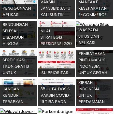
VAKSIN
MANFAAT
PENGGUNAAN
JANSSEN: SATU
KESEPAKATAN
APLIKASI
KALI SUNTIK
E-COMMERCE
DELAPAN
PEDULILINDUNGI
DAN EFIKASI
ASEAN UNTUK
BENDUNGAN
DIPERLUAS
67,2 PERSEN
INDONESIA
WASPADA
SELESAI
NILAI
SITUS DAN
DIBANGUN
STRATEGIS
APLIKASI
HINGGA
PRESIDENSI G20
PEDULILINDUNGI
SEPTEMBER
INDONESIA DI
PEMBATASAN
PALSU
2021
2022
SERTIFIKASI
PINTU MASUK
TKDN GRATIS
INDONESIA
UNTUK
ISU PRIORITAS
UNTUK CEGAH
INDUSTRI
PRESIDENSI G20
VARIAN BARU
KIPRAH
DALAM NEGERI
INDONESIA 2022
CORONA
JANGAN
38 JUTA DOSIS
INDONESIA
KENDUR
VAKSIN COVID-
UNTUK
TERAPKAN
19 TIBA PADA
PERDAMAIAN
PROTOKOL
SEPTEMBER
DUNIA SELAMA