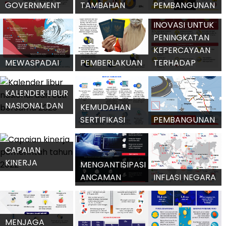
PAJAK PMSE
UPAYA
HINGGA
BELANJA WAJIB
PENINGKATAN
AGUSTUS 2022
DAERAH UNTUK
LITERASI
CAPAI RP3,5
PENANGANAN
MASYARAKAT
TRILIUN
INFLASI
INDONESIA
PENYALURAN
PKH HINGGA
JOKOWI: RI
TRIWULAN III
OPERASI ZEBRA
AMBIL PERAN
2022
JAYA 2022
TERDEPAN
INDUSTRI
DAMPAK
BANGUN
MANUFAKTUR
KENAIKAN
EKOSISTEM
INDONESIA
HARGA BBM
EKONOMI
TERUS
TERHADAP
KREATIF
MENGUAT
INFLASI
KUALITAS E-
PROGRES
GOVERNMENT
TAMBAHAN
PEMBANGUNAN
INDONESIA KIAN
KUOTA UNTUK
SMELTER DI
INOVASI UNTUK
BAIK
BBM SUBSIDI
GRESIK