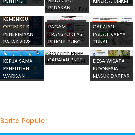
DAN
MILIKI 10.542
PEMBEBASAN
KETERSEDIAAN
TENAGA
RADAR
PPN RUMAH
HEWAN KURBAN
CADANGAN
CANGGIH
TAPAK
2023
KESEHATAN
UNTUK
KECERDASAN
PERTAHANAN
BUATAN UNTUK
UDARA
HASIL PENILAIAN
MENGURAI
INDONESIA
BPK TERHADAP
KEMACETAN
LKPP 2022
JAKARTA
MENINGKATKAN
INDONESIA
JUMLAH UMKM
DIAKUI SEBAGAI
MENYIAPKAN
PENGGUNA
NEGARA KELAS
PASOKAN
EMAS
QRIS
MENENGAH
BERAS DENGAN
MELONJAK
ATAS
BIBIT UNGGUL
KARENA INFLASI
AS YANG
POIN-POIN
MENINGKATKAN
MELAMBAT
PENTING
KINERJA UMKM
REDAKAN
DALAM UU
BERORIENTASI
KEKHAWATIRAN
KESEHATAN
EKSPOR