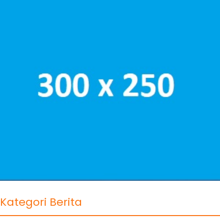
KEMENKEU
FED
OPTIMISTIS
RAGAM
CAPAIAN
PENERIMAAN
TRANSPORTASI
PADAT KARYA
PAJAK 2023
PENGHUBUNG
TUNAI
LAMPAUI
KERETA CEPAT
PERMUKIMAN
TARGET
WHOOSH
2023
CAPAIAN PNBP
KERJA SAMA
DESA WISATA
DARI SEKTOR
PENELITIAN
INDONESIA
ESDM
WARISAN
MASUK DAFTAR
BAWAH AIR
TERBAIK DI
INDONESIA
DUNIA
Berita Populer