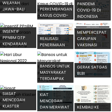
KESEHATAN
2021
PANDEMI
WILAYAH
PANDEMI
JAWA-BALI
PERKEMBANGAN
COVID-19 DI
KELUAR DARI
KASUS COVID-
INDONESIA
PPKM LEVEL 4
19 DI INDONESIA
MULAI
DAN DUNIA
TERKENDALI
INSENTIF
MEMPERCEPAT
PPNBM DTP
REALISASI
CAKUPAN
KENDARAAN
PENERIMAAN
VAKSINASI
BERMOTOR
PAJAK
COVID-9 DI
DIPERPANJANG
MENINGKAT
DAERAH
HARI LIBUR
BANSOS UNTUK
GERAK SATGAS
NASIONAL 2022
MASYARAKAT
BLBI
TERDAMPAK
KEMBALIKAN
PANDEMI
HAK NEGARA
DILANJUTKAN
SIASAT
KIAT
MENCEGAH
MENCEGAH
KLASTER
DAN MERAWAT
KEMBALI KE