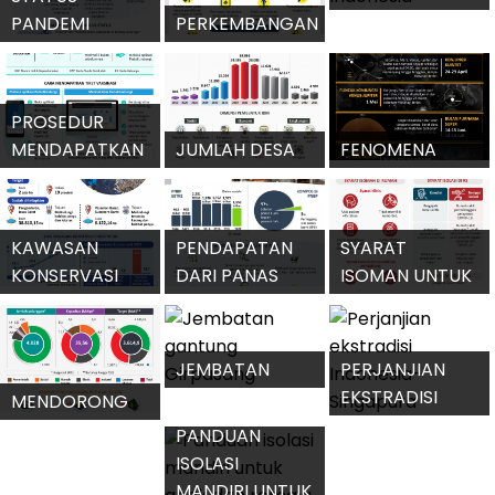
WNI
TRILIUN
PROVINSI
PALING
ANGKA
PERKEMBANGAN
BAHAGIA DI
STUNTING
VAKSIN COVID-
INDONESIA 2021
INDONESIA
19 PRODUKSI
TURUN
DALAM NEGERI
MEMPERKETAT
STATUS
PINTU MASUK
PANDEMI
PERKEMBANGAN
INDONESIA
COVID-19
OMICRON DI
DIPERPANJANG
INDONESIA
PROSEDUR
MENDAPATKAN
JUMLAH DESA
FENOMENA
VAKSIN
MANDIRI
ASTRONOMI
BOOSTER
MENINGKAT
MENARIK 2022
KAWASAN
PENDAPATAN
SYARAT
KONSERVASI
DARI PANAS
ISOMAN UNTUK
PERAIRAN
BUMI LAMPAUI
PASIEN