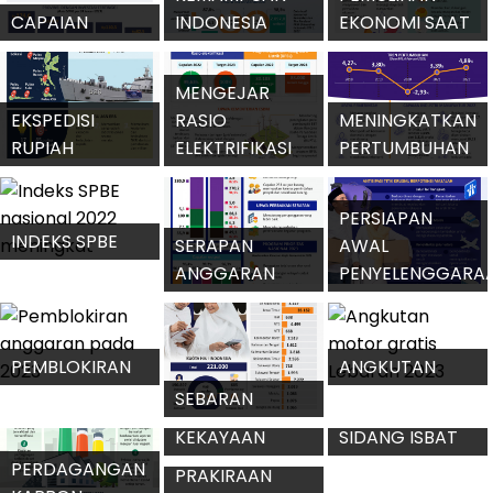
HASIL UJI JALAN
NATAL DAN
BIODIESEL B40
TAHUN BARU
KIAT BIJAK
MENYIKAPI
CATATAN
MEMPERTAHANK
TAWARAN
PERLINDUNGAN
SURPLUS
DISKON AKHIR
KONSUMEN
DAGANG PADA
TAHUN
2022
2023
PENERIMAAN
CATATAN
TIPS MEMBUAT
IMIGRASI 2022
PENGEMBANGAN
TRANSAKSI
RESOLUSI
SENTUH REKOR
WIRAUSAHA
UANG
TAHUN BARU
BARU
IKM 2022
MENGANTISIPASI
ELEKTRONIK
KUOTA HAJI
INFLASI DAERAH
2022 MELEJIT
INDONESIA 2023
PADA AWAL
2023
PENINGKATAN
KEMAMPUAN
PEMULIHAN
CAPAIAN
INDONESIA
EKONOMI SAAT
INVESTASI
MENGHADAPI
TANSISI