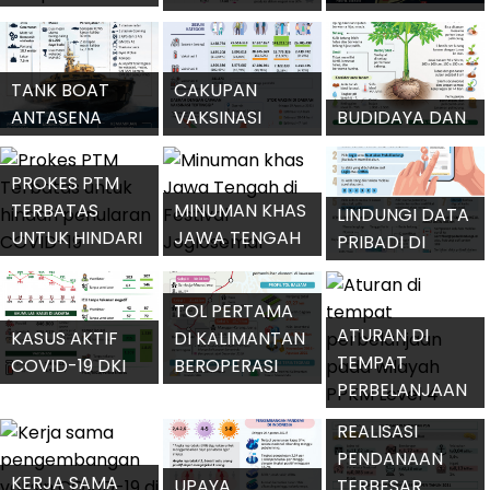
UJI PRAKLINIS
INDUSTRI
SIRKUIT
TAHAP II
OTOMOTIF
MANDALIKA
TANK BOAT
CAKUPAN
ANTASENA
VAKSINASI
BUDIDAYA DAN
BUATAN ANAK
COVID-19 DI
POTENSI
BANGSA
INDONESIA
PORANG
PROKES PTM
TERBATAS
MINUMAN KHAS
LINDUNGI DATA
UNTUK HINDARI
JAWA TENGAH
PRIBADI DI
PENULARAN
DI FESTIVAL
SERTIFIKAT
COVID-19
JOGLOSEMAR
VAKSINASI
TOL PERTAMA
ATURAN DI
KASUS AKTIF
DI KALIMANTAN
TEMPAT
COVID-19 DKI
BEROPERASI
PERBELANJAAN
JAKARTA TERUS
SECARA
PADA WILAYAH
TURUN
KESELURUHAN
REALISASI
PPKM LEVEL 4
PENDANAAN
KERJA SAMA
UPAYA
TERBESAR