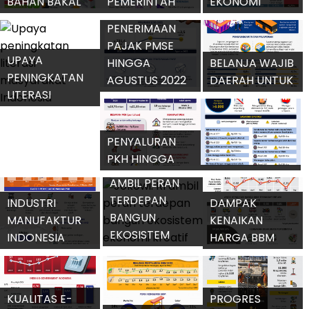
UPACARA HUT
INFLASI
ANTIBODI
KE-77 RI
PANGAN
COVID-19
PENDUDUK
APLIKASI E-
INDONESIA
PRIMA DAN E-
MENINGKAT
BERPADU
ALOKASI
PROYEKSI
UNTUK
ANGGARAN
PERTUMBUHAN
KEMUDAHAN
PEMBANGUNAN
EKONOMI
PELAYANAN
IKN TAHUN 2022
NEGARA G20
PUBLIK
UPAYA
PEMERINTAH
ATASI DAERAH
RENTAN RAWAN
PENYESUAIAN
PANGAN
ANGGARAN
UNTUK SUBSIDI
KARTU KREDIT
DEFLASI
BAHAN BAKAL
PEMERINTAH
EKONOMI
TEPAT
DOMESTIK
NASIONAL PADA
PENERIMAAN
SASARAN
BERBASIS QRIS
AGUSTUS 2022