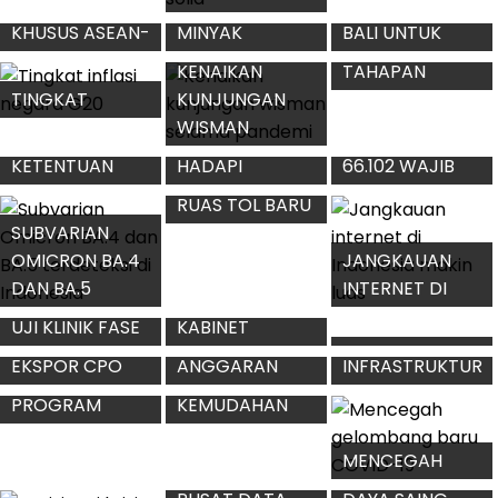
SERTIFIKAT
OPERASI
IMUNITAS
VAKSINASI
KETUPAT PADA
MASYARAKAT
COVID-19 LUAR
MASA MUDIK
MENJELANG
NEGERI
LEBARAN 2022
MUDIK
POS
DESTINASI
KESEHATAN DI
WISATA DI
KESIAPAN
TATA LAKSANA
JALUR MUDIK
JALUR MUDIK
PASOKAN
PENANGANAN
LEBARAN
LEBARAN
ENERGI SAAT
HEPATITIS AKUT
PERBAIKAN
LEBARAN
MISTERIUS
JALAN TOL
PADA ANAK
2.500 KM
UNTUK
ATURAN HALAL
KENYAMANAN
KUIL BUDDHA
BIHALAL 2022
MUDIK
TERNAMA DI
GPDRR 2022:
PDB NEGARA-
PROSPEK
DUNIA
TUJUH
NEGARA
EKONOMI
HASIL KTT
PROGRAM
REKOMENDASI
ANGGOTA G20
INDONESIA
KHUSUS ASEAN-
MINYAK
BALI UNTUK
SEMAKIN SOLID
AMERIKA
GORENG
RESILIENSI