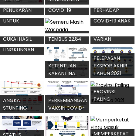
MELEMAH
ANTISIPASI
EKONOMI BIRU
GUNUNG
MELIHAT
MENANTI
PENYEBARAN
INDONESIA
SEMERU
INDIKATOR
RESPON BANK
PENYEBARAN
SENTRAL
PENUKARAN
COVID-19
TERHADAP
MILENIAL
UANG RUSAK
JELANG LIBUR
KENAIKAN
APRESIASI
VIA DARING
NATAL
INFLASI
PERHATIAN
SEMERU MASIH
ERICK THOHIR
VAKSINASI
EKSPOR
WASPADA
UNTUK
COVID-19 ANAK
NOVEMBER 2021
PERBEDAAN
INDEKS
KELOMPOK
6-11 TAHUN
TEMBUS 22,84
VARIAN
KUALITAS
DISABILITAS
DIPERCEPAT
MILIAR DOLAR
OMICRON DAN
LINGKUNGAN
AS
DELTA
KENAIKAN TARIF
HIDUP 2021
CUKAI HASIL
MENINGKAT
PELEPASAN
TEMBAKAU
KETENTUAN
EKSPOR AKHIR
2022
KARANTINA
TAHUN 2021
GRATIS UNTUK
SENILAI RP35