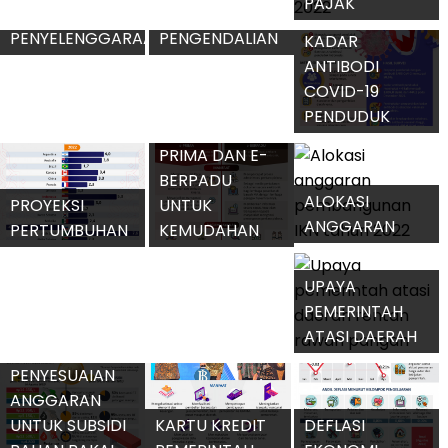
KEMUDAHAN
NASIONAL
BERINVESTASI
REALISASI
KETENTUAN
MENGGAIRAHKAN
PROGRAM
PERJALANAN
IKLIM USAHA
FASILITAS
DOMESTIK
DENGAN IOMKI
LIKUIDITAS
TERKAIT
PEMBIAYAAN
OMICRON BA4
MENANGANI
PERUMAHAN
DAN BA5
PERTAMBANGAN
MENGANTISIPASI
TAK BERIZIN
KASUS COVID-
MENDORONG
19 SAAT
UMKM PEROLEH
KINERJA HULU
REALISASI
KEPULANGAN
NOMOR INDUK
MIGAS
INVESTASI
JAMAAH HAJI
BERUSAHA
SEMESTER I
SEMESTER I-
2022
2022
PEMBERIAN
MENGANTISIPASI
VAKSIN COVID-
MENINGKATKAN
DAMPAK RESESI
19 DOSIS KE-4
PRODUKSI GULA
AS TERHADAP
PENERIMAAN
GERAKAN
NASIONAL
INDONESIA
PAJAK
PEDOMAN
NASIONAL
SEMESTER I-
PENYELENGGARAAN
PENGENDALIAN
KADAR
2022