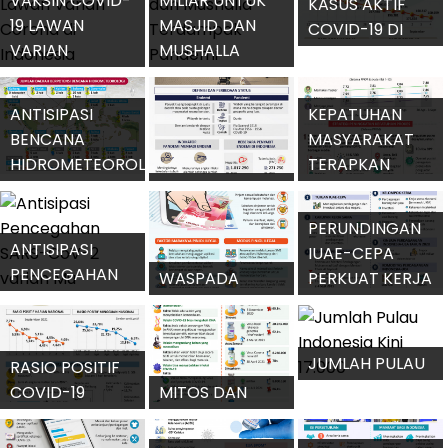
VAKSIN COVID-
MILIAR UNTUK
KASUS AKTIF
19 LAWAN
MASJID DAN
COVID-19 DI
VARIAN
MUSHALLA
INDONESIA
CORONA DI
TERDAMPAK
TERUS TURUN
INDONESIA
PANDEMI
ANTISIPASI
KEPATUHAN
BENCANA
MASYARAKAT
HIDROMETEOROLOGI
TERAPKAN
JELANG MUSIM
MEMAHAMI
PROKES
PENGHUJAN
STATUS ENDEMI
MENINGKAT
PERUNDINGAN
ANTISIPASI
IUAE-CEPA
PENCEGAHAN
WASPADA
PERKUAT KERJA
SARS-COV-2
PINJAMAN
SAMA EKONOMI
VARIAN MU
ONLINE ILEGAL
INDONESIA-UEA
JUMLAH PULAU
RASIO POSITIF
INDONESIA KINI
COVID-19
MITOS DAN
17.000
INDONESIA
FAKTA VAKSIN
TURUN
CORONA