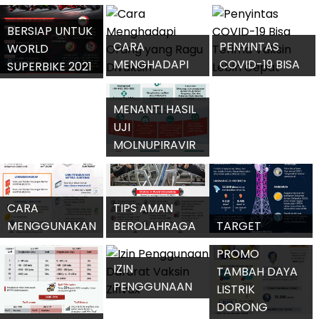
COVID-19 DI
BAYI POSITIF
KAMPUS
SEKOLAH
COVID-19
DENGAN AMAN
BERSIAP UNTUK
CARA
PENYINTAS
WORLD
MENGHADAPI
COVID-19 BISA
SUPERBIKE 2021
ORANG YANG
TERIMA VAKSIN
DI SIRKUIT
RAGU DIVAKSIN
LEBIH CEPAT
MANDALIKA
MENANTI HASIL
UJI
MOLNUPIRAVIR
SEBAGAI OBAT
COVID-19
CARA
TIPS AMAN
MENGGUNAKAN
BEROLAHRAGA
TARGET
METERAI
DI PUSAT
LAYANAN 4G DI
PROMO
ELEKTRONIK
KEBUGARAN
DAERAH 3T
IZIN
TAMBAH DAYA
PENGGUNAAN
LISTRIK
DARURAT
DORONG
OJK: