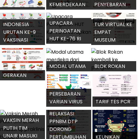
KEMERDEKAAN
PENYEBARAN
POSTUR RAPBN
REPUBLIK
BERITA
2022
INDONESIA
PROKLAMASI
UPACARA
INDONESIA
TUR VIRTUAL KE
PERINGATAN
URUTAN KE-9
EMPAT
HUT KE-76 RI
VAKSINASI
MUSEUM
TERAPKAN
COVID-19
SEJARAH
PROKES KETAT
TERBANYAK
KEMERDEKAAN
MODAL UTAMA
BLOK ROKAN
MERDEKA DARI
KEMBALI KE
GERAKAN
COVID-19
PANGKUAN
MOBIL MASKER
DIPERLUAS
PERSEBARAN
VARIAN VIRUS
TARIF TES PCR
SARS-COV-2 DI
DAN ANTIGEN
RELAKSASI
INDONESIA
TURUN
VAKSIN MERAH
PPNBM DTP
PUTIH TIM
DORONG
UNAIR MASUKI
PERTUMBUHAN
KEUNIKAN