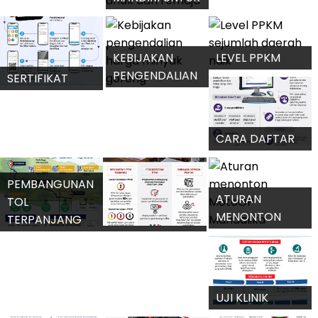
INDONESIA
TARGET
OMICRON
JEMBATAN
PERJANJIAN
GANTUNG
EKSTRADISI
MENDORONG
GIRPASANG
INDONESIA-
PEMANFAATAN
PANDUAN
SINGAPURA
PLTS ATAP
ISOLASI
MANDIRI UNTUK
ANAK DAN
REMAJA
KEBIJAKAN
LEVEL PPKM
PENGENDALIAN
SEJUMLAH
SERTIFIKAT
HARGA MINYAK
DAERAH NAIK
VAKSIN
GORENG
INTERNASIONAL
CARA DAFTAR
BANTUAN KIP
KULIAH
PEMBANGUNAN
ATURAN