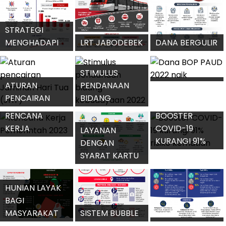
TOL
MENONTON
TERPANJANG
MOTOGP
GEDEBAGE-
PENYESUAIAN
MANDALIKA
CILACAP
PTM TERBATAS
UJI KLINIK
VAKSIN MERAH
PUTIH
STRATEGI
MENGHADAPI
LRT JABODEBEK
DANA BERGULIR
GELOMBANG III
SIAP
KUMKM 2022
COVID-19
BEROPERASI
RP1,8 TRILIUN
STIMULUS
ATURAN
PENDANAAN
DANA BOP
PENCAIRAN
BIDANG
PAUD 2022 NAIK
JAMINAN HARI
KEBUDAYAAN
RENCANA
BOOSTER
TUA (JHT)
2022
KERJA
COVID-19
LAYANAN
PEMERINTAH
KURANGI 91%