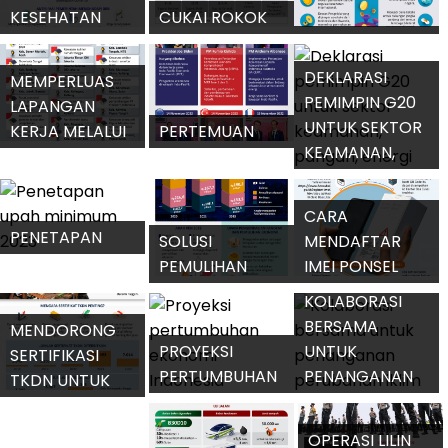
PENINGKATAN
KEPERCAYAAN
MEWASPADAI
PEMBERLAKUAN
TERHADAP
CUACA
PASPOR 10
KEUANGAN
ESKTREM
TAHUN
DIGITAL
KALENDER LIBUR
NASIONAL DAN
KEMUDAHAN
CUTI BERSAMA
SERTIFIKASI
PEMBANGUNAN
2023
TKDN INDUSTRI
TOL TRANS
KECIL
SUMATERA
CAPAIAN
KINERJA
MENGANTISIPASI
PEMERINTAH
ANCAMAN
INFLASI NEGARA
TAHUN 2022
SIBER SAAT KTT
G20 JELANG
G20
AKHIR 2022
MENJAGA
KESEHATAN
CUKAI ROKOK
MENGHADAPI
NAIK PADA
PENGELOLAAN